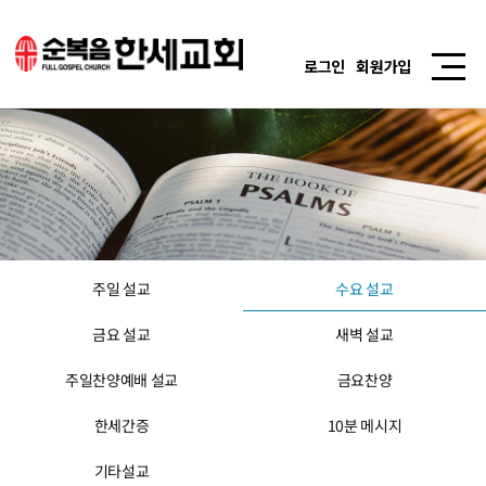
로그인
회원가입
주일 설교
수요 설교
금요 설교
새벽 설교
주일찬양예배 설교
금요찬양
한세간증
10분 메시지
기타설교