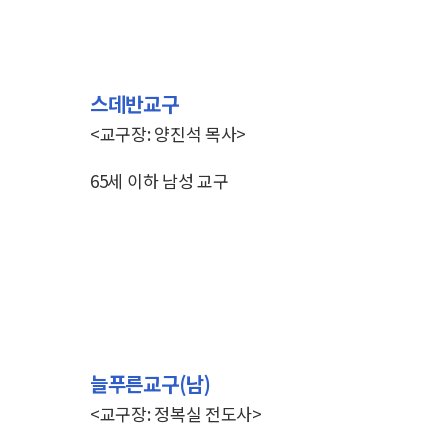
스데반교구
<교구장: 양진석 목사>
65세 이하 남성 교구
늘푸른교구(남)
<교구장: 정복실 전도사>