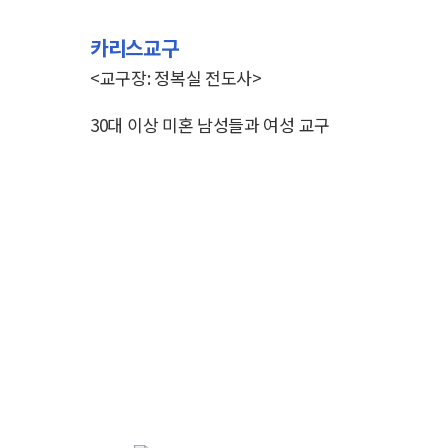
카리스교구
<교구장: 정복실 전도사>
30대 이상 미혼 남성들과 여성 교구