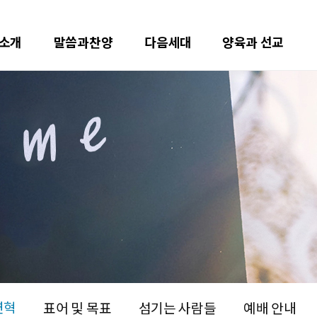
소개
말씀과찬양
다음세대
양육과 선교
연혁
표어 및 목표
섬기는 사람들
예배 안내