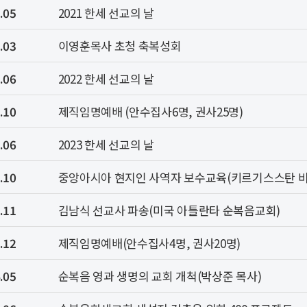
.05
2021 한세 선교의 날
.03
이영훈목사 초청 축복성회
.06
2022 한세 선교의 날
.10
제직임명예배 (안수집사6명, 권사25명)
.06
2023 한세 선교의 날
.10
중앙아시아 현지인 사역자 보수교육(키르기스스탄 
.11
김남식 선교사 파송(미국 아틀란타 순복음교회)
.12
제직임명예배(안수집사4명, 권사20명)
.05
순복음 영과 생명의 교회 개척(박상준 목사)