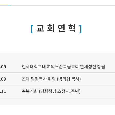
교회연혁
.09
한세대학교내 여의도순복음교회 한세성전 창립
.09
초대 담임목사 취임 (박의섭 목사)
.11
축복성회 (당회장님 초정 - 1주년)