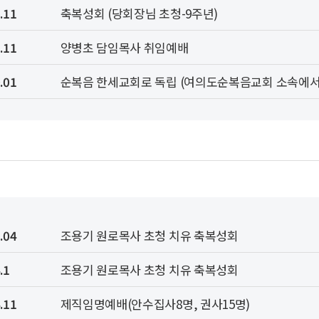
.11
축복성회 (당회장님 초청-9주년)
.11
양병초 담임목사 취임예배
.01
순복음 한세교회로 독립 (여의도순복음교회 소속에
.04
조용기 원로목사 초청 치유 축복성회
.1
조용기 원로목사 초청 치유 축복성회
.11
제직임명예배(안수집사8명, 권사15명)