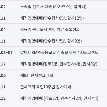
.02
노종립 선교사 파송 (카자흐스탄 알마티)
.11
제직임명예배(안수집사6명, 권사12명)
.04
조용기 원로목사 초청 치유 축복성회
.11
제직임명예배(안수집사5명, 권사9명)
.05~07
알마티KM순복음교회 건축을 위한 400프로젝트
.12
제직임명예배(장로1명, 안수집사4명, 권사8명)
.05
제9회 한세선교대회
.11
한세교회 독립10주년 감사예배
.12
제직임명예배 (장로3명, 안수집사8명, 권사7명)