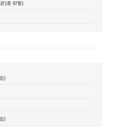
1층 97평)
임)
임)