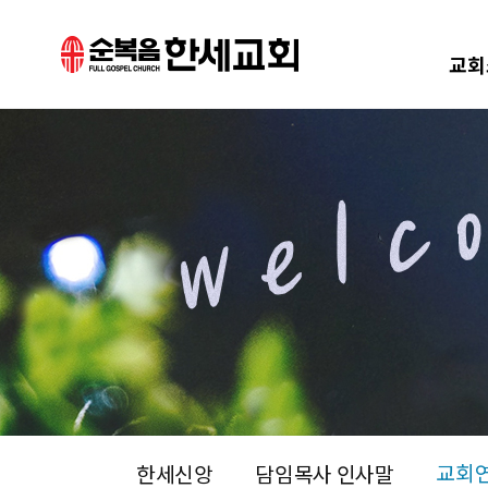
교회
교회
한세신앙
담임목사 인사말