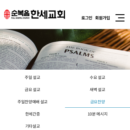
로그인
회원가입
주일 설교
수요 설교
금요 설교
새벽 설교
주일찬양예배 설교
금요찬양
한세간증
10분 메시지
기타설교