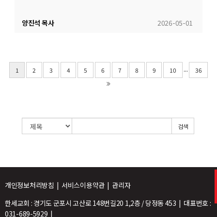
양진석 목사
2026-05-01
...
1
2
3
4
5
6
7
8
9
10
36
검색
개인정보처리방침 | 서비스이용약관 | 관리자
한세교회 : 경기도 군포시 고산로 148번길20 1,2층 / 당정동 453 | 대표번호 :
031-689-5929 |