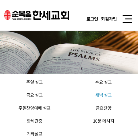
로그인
회원가입
주일 설교
수요 설교
금요 설교
새벽 설교
주일찬양예배 설교
금요찬양
한세간증
10분 메시지
기타설교