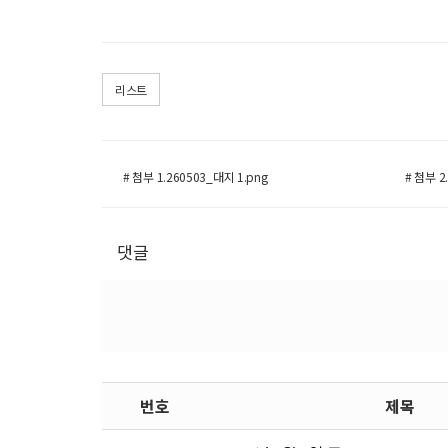
리스트
# 첨부 1.260503_대지 1.png
# 첨부 2
댓글
번호
제목