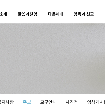
소개
말씀과찬양
다음세대
양육과 선교
주보
공지사항
교구안내
사진첩
영상게시