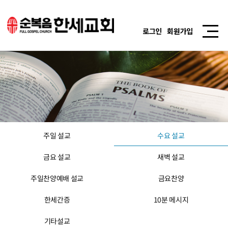
로그인
회원가입
주일 설교
수요 설교
금요 설교
새벽 설교
주일찬양예배 설교
금요찬양
한세간증
10분 메시지
기타설교