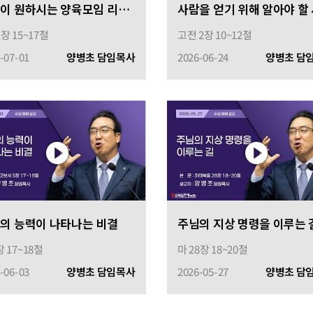
주님이 원하시는 양육모임 리더가 되라
1장 15~17절
고전 2장 10~12절
-07-01
양병초 담임목사
2026-06-24
양병초 담
의 능력이 나타나는 비결
주님의 지상 명령을 이루는 
장 17~18절
마 28장 18~20절
-06-03
양병초 담임목사
2026-05-27
양병초 담