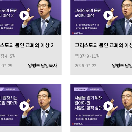
스도의 몸인 교회의 이상 2
그리스도의 몸인 교회의 이
2장 4~5절
엡 3장 9~11절
-07-29
양병초 담임목사
2026-07-22
양병초 담