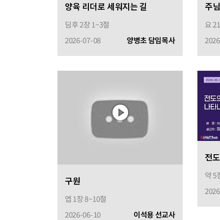
양육 리더로 세워지는 길
딤후 2장 1~3절
요 2
2026-07-08
양병초 담임목사
2026
전도
약 5
구원
2026
엡 1장 8~10절
2026-06-10
이석용 선교사