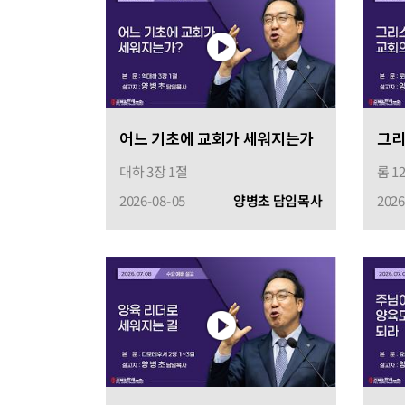
어느 기초에 교회가 세워지는가
그리
대하 3장 1절
롬 1
2026-08-05
양병초 담임목사
2026