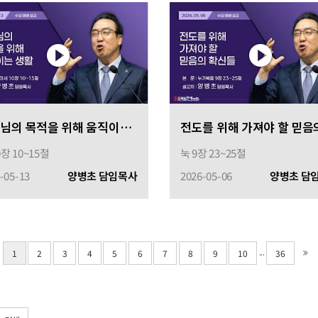
하나님의 목적을 위해 움직이는 생활
0장 10~15절
눅 9장 23~25절
-05-13
양병초 담임목사
2026-05-06
양병초 담
...
1
2
3
4
5
6
7
8
9
10
36