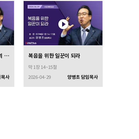
전도를 위해 가져야 할 믿음의 확신들
복음을 위한 일꾼이 되라
막 1장 14~15절
임목사
2026-04-29
양병초 담임목사