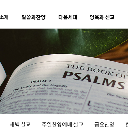
소개
말씀과찬양
다음세대
양육과 선교
새벽 설교
주일찬양예배 설교
금요찬양