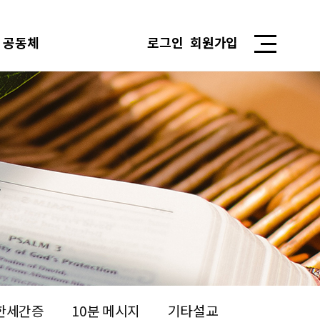
공동체
로그인
회원가입
한세간증
10분 메시지
기타설교